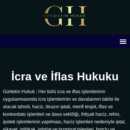
İcra ve İflas Hukuku
Gürtekin Hukuk ; Her türlü icra ve iflas işlemlerinin
uygulanmasında icra işlemlerinin ve davalarının takibi ile
alacak tahsili, haciz, itirazın iptali, menfi tespit, iflas ve
konkordato işlemleri ve dava vekilliği, ihtiyati haciz, rehin,
ipotek işlemlerinin yapılması, haciz işlemleri nedeniyle iptal,
şikayet, istihkak, istirdat ve tazminat talepleri, borçlu ve