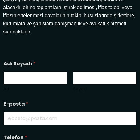
alacaklı lehine toplantılara iştirak edilmesi, iflas talebi veya
iflasın ertelenmesi davalarının takibi hususlarında şirketlere,
kurumlara ve şahıslara danışmanlık ve avukatlık hizmeti
sunmaktadır.
Adı Soyadı
*
Ad
Soyad
E-posta
*
M
Telefon
*
e