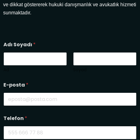
ve dikkat göstererek hukuki danışmanlık ve avukatlık hizmeti
sunmaktadır.
Adı Soyadı
*
Ad
Soyad
S
E-posta
*
o
y
a
d
ı
v
Telefon
*
e
y
a
S